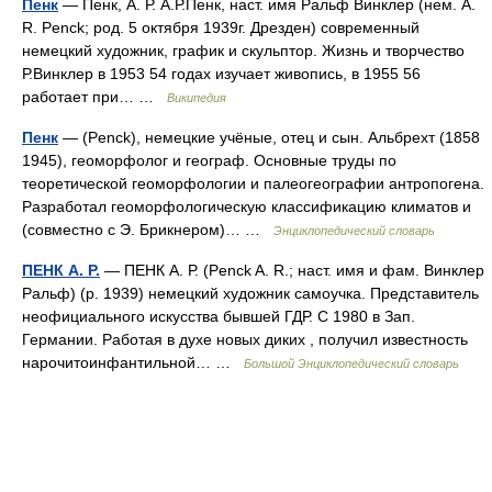
Пенк
— Пенк, А. Р. А.Р.Пенк, наст. имя Ральф Винклер (нем. A.
R. Penck; род. 5 октября 1939г. Дрезден) современный
немецкий художник, график и скульптор. Жизнь и творчество
Р.Винклер в 1953 54 годах изучает живопись, в 1955 56
работает при… …
Википедия
Пенк
— (Penck), немецкие учёные, отец и сын. Альбрехт (1858
1945), геоморфолог и географ. Основные труды по
теоретической геоморфологии и палеогеографии антропогена.
Разработал геоморфологическую классификацию климатов и
(совместно с Э. Брикнером)… …
Энциклопедический словарь
ПЕНК А. Р.
— ПЕНК А. Р. (Penck A. R.; наст. имя и фам. Винклер
Ральф) (р. 1939) немецкий художник самоучка. Представитель
неофициального искусства бывшей ГДР. С 1980 в Зап.
Германии. Работая в духе новых диких , получил известность
нарочитоинфантильной… …
Большой Энциклопедический словарь