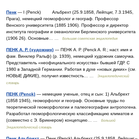
Пенк
— I (Penck) Альбрехт (25.9.1858, Лейпциг, 7.3.1945,
Прага), немецкий геоморфолог и географ. Профессор
Венского университета (1885 1906). Профессор и директор
института географии и океанологии Берлинского университета
(1906 26). Основные… …
Большая советская энциклопедия
ПЕНК А. Р. (художник)
— ПЕНК А. Р. (Penck A. R.; наст. имя и
фам. Винклер Ральф) (р. 1939), немецкий художник самоучка.
Представитель «неофициального искусства» бывшей ГДР. С
1980 в Западной Германии. Работая в духе «новых диких» (см.
НОВЫЕ ДИКИЕ), получил известность… …
Энциклопедический
словарь
ПЕНК (Penck)
— немецкие ученые, отец и сын: 1) Альбрехт
(1858 1945), геоморфолог и географ. Основные труды по
теоретической геоморфологии и палеогеографии антропогена.
Разработал геоморфологическую классификацию климатов и
(совместно с Э. Брикнером) концепцию… …
Большой
Энциклопедический словарь
Пенк Альбрехт
— Пенк (Penck) Альбрехт (25.9.1858, Лейпциг,‒