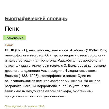
Биографический словарь
Пенк
Толкование
Пенк
ПЕНК
(Penck), нем. учёные, отец и сын. Альбрехт (1858–1945),
геоморфолог и географ. Осн. тр. по теоретич. геоморфологии
и палеогеографии антропогена. Разработал геоморфологич.
классификацию климатов и (совм. с Э. Брикнером) концепцию
древнего оледенения Альп, выделив 4 ледниковые эпохи.
Вальтер (1888–1923), геоморфолог и геолог. Один из
основоположников нем. геоморфологич. школы. На основе
разработанного им морфологич. анализа установил
зависимость между характером рельефа, экзогенными
процессами и тектонич. движениями.
Биографический словарь
.
1998
.